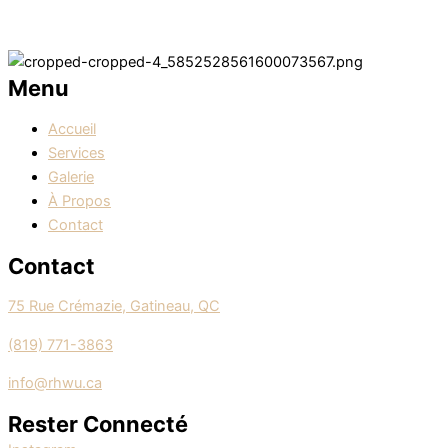
Menu
Accueil
Services
Galerie
À Propos
Contact
Contact
75 Rue Crémazie, Gatineau, QC
(819) 771-3863
info@rhwu.ca
Rester Connecté